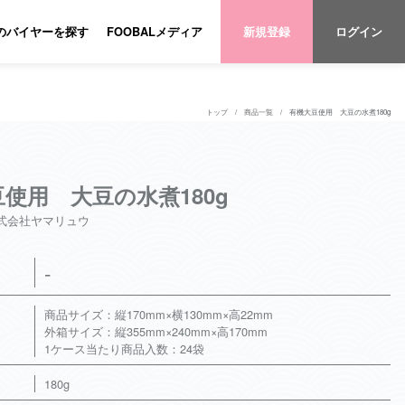
のバイヤーを探す
FOOBALメディア
新規登録
ログイン
トップ
商品一覧
有機大豆使用 大豆の水煮180g
使用 大豆の水煮180g
式会社ヤマリュウ
-
商品サイズ：縦170mm×横130mm×高22mm
外箱サイズ：縦355mm×240mm×高170mm
1ケース当たり商品入数：24袋
180g