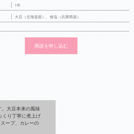
1年
大豆（北海道産）、食塩（兵庫県産）
商談を申し込む
す。大豆本来の風味
っくり丁寧に煮上げ
、スープ、カレーの