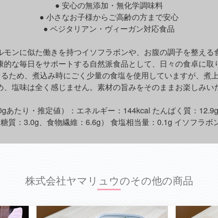
● 安心の無添加・無化学調味料
● 小さなお子様からご高齢の方まで安心
● ベジタリアン・ヴィーガン対応食品
ルモンに似た働きを持つイソフラボンや、お腹の調子を整える
康的な毎日をサポートする自然派食品として、日々の食卓に取
てるため、煮込み時にごく少量の食塩を使用していますが、煮
め、塩味は全く感じません。素材の旨みをそのままお楽しみい
gあたり・推定値）：エネルギー：144kcal たんぱく質：12.9g 
（糖質：3.0g、食物繊維：6.6g） 食塩相当量：0.1g イソフラボ
株式会社ヤマリュウのその他の商品