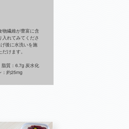
食物繊維が豊富に含
り入れてみてくださ
上げ後に水洗いを施
ただけます。
脂質：6.7g 炭水化
ン：約25mg