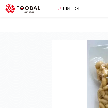
JP
EN
CH