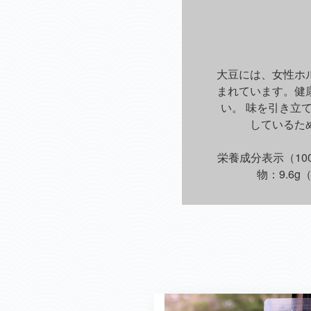
大豆には、女性ホ
まれています。健
い。 味を引き立
しているた
栄養成分表示（100
物：9.6g