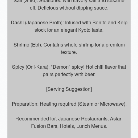
Salt (Shio): Seasoned with savory salt and sesame
oil. Delicious without dipping sauce.
Dashi (Japanese Broth): Infused with Bonito and Kelp
stock for an elegant Kyoto taste.
Shrimp (Ebi): Contains whole shrimp for a premium
texture.
Spicy (Oni-Kara): "Demon" spicy! Hot chili flavor that
pairs perfectly with beer.
[Serving Suggestion]
Preparation: Heating required (Steam or Microwave).
Recommended for: Japanese Restaurants, Asian
Fusion Bars, Hotels, Lunch Menus.