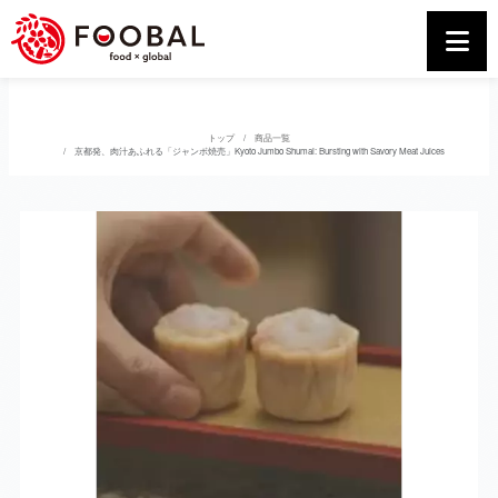
トップ
商品一覧
京都発、肉汁あふれる「ジャンボ焼売」Kyoto Jumbo Shumai: Bursting with Savory Meat Juices