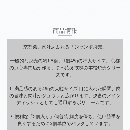
商品情報
京都発、肉汁あふれる「ジャンボ焼売」
一般的な焼売の約1.5倍、1個45gの特大サイズ。京都
の点心専門店が作る、食べ応え抜群の本格焼売シリー
ズです。
1. 満足感のある45gの大粒サイズ 口に入れた瞬間、肉
の旨味と肉汁がジュワッと広がります。夕食のメイン
ディッシュとしても通用するボリュームです。
2. 便利な「2個入り」個包装 鮮度を保ち、使い勝手を
良くするために2個単位でパックしています。