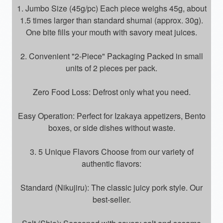
1. Jumbo Size (45g/pc) Each piece weighs 45g, about
1.5 times larger than standard shumai (approx. 30g).
One bite fills your mouth with savory meat juices.
2. Convenient "2-Piece" Packaging Packed in small
units of 2 pieces per pack.
Zero Food Loss: Defrost only what you need.
Easy Operation: Perfect for Izakaya appetizers, Bento
boxes, or side dishes without waste.
3. 5 Unique Flavors Choose from our variety of
authentic flavors:
Standard (Nikujiru): The classic juicy pork style. Our
best-seller.