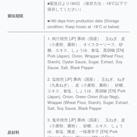
■製造日より180日 （保存方法：-18℃以下で
保存してください）
賞味期限
■180 days from production date (Storage
condition: Keep frozen at -18°C or below)
1. 肉汁焼売 [JP] 豚肉（国産）、玉ねぎ、皮
（小麦粉、澱粉）、オイスターソース、砂
糖、エキス、しょうゆ、食塩、黒胡椒 [EN]
Pork (Japan), Onion, Wrapper (Wheat Flour,
Starch), Oyster Sauce, Sugar, Extract, Soy
Sauce, Salt, Black Pepper
2. 塩焼売 [JP] 豚肉（国産）、玉ねぎ、ねぎ
（九条ねぎ）、皮（小麦粉、澱粉）、砂糖、
エキス、食塩、しょうゆ、黒胡椒 [EN] Pork
(Japan), Onion, Green Onion (Kujo Negi),
Wrapper (Wheat Flour, Starch), Sugar, Extract,
Salt, Soy Sauce, Black Pepper
3. 鬼辛焼売 [JP] 豚肉（国産）、玉ねぎ、皮
（小麦粉、澱粉）、砂糖、エキス、しょう
ゆ、食塩、陳皮、一味唐辛子 [EN] Pork
原材料