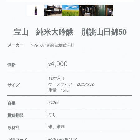
宝山 純米大吟醸 別誂山田錦50
メーカー
たからやま醸造株式会社
4,000
価格
¥
12本入り
ケースサイズ 26x34x32
サイズ
重量 15㎏
720ml
容量
なし
賞味期限
米、米麹
原材料
4582248367122
JANコード