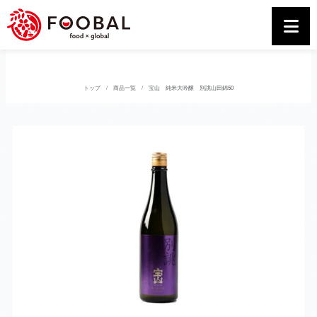
トップ
商品一覧
宝山 純米大吟醸 別誂山田錦50