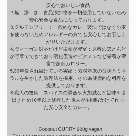
安心でおいしい食品
2,無 添 加：食品添加物を一切使用していないため
安心安全な食品になっております。
3,グルテンフリー：一般的なカレー製法ではなく小麦
を使わないためアレルギーの方でも安心してお召し上
がりいただけます。
4,ヴィーガン対応だけど栄養が豊富：原料のほとんど
が野菜でできており消化促進やビタミンなど栄養が豊
富で超低カロリー。
5,30年愛され続けている実績：素材本来の旨味とミネ
ラルを生かした調理法を採用。その為健康的な料理を
提供しております。
6,職人の技術：スパイスの調合や火加減など旨味を引
出すため10年以上修行した職人が手間暇かけて作っ
た安心安全なカレー。
・Coconut CURRY 200g vegan