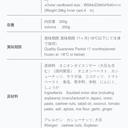
※Outer cardboard size：W594xD360xH340ｍｍ
(Weight:28kg Inner cars 6 in)
内容量 200g
容量
volume 200g
賞味期限 賞味期限 17ヶ月(-18℃以下にて冷凍
で保存)
賞味期限
Quality Guarantee Period 17 months(stored
frozen at -18°C or below)
原材料 オニオンダイスソテー（大豆を含
む）（国内製造）、オニオンペースト、カシ
ューナッツ、サラダ油、ココナッツ、トマト
ペースト、食塩、香辛料、米粉、にんにく、
しょうが
Ingredients Sautéed onion dice (including
原材料
soybeans) (manufactured in Japan), onion
paste, cashew nuts, salad oil, coconut, tomato
paste, salt, spices, rice flour, garlic, ginger
アレルゲン カシューナッツ, 大豆
Allergen cashew nuts, Soybean