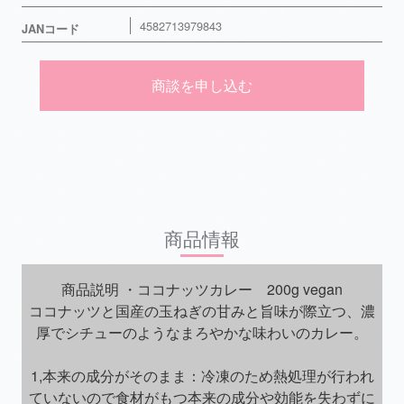
4582713979843
JANコード
商談を申し込む
商品情報
商品説明 ・ココナッツカレー 200g vegan
ココナッツと国産の玉ねぎの甘みと旨味が際立つ、濃
厚でシチューのようなまろやかな味わいのカレー。
1,本来の成分がそのまま：冷凍のため熱処理が行われ
ていないので食材がもつ本来の成分や効能を失わずに