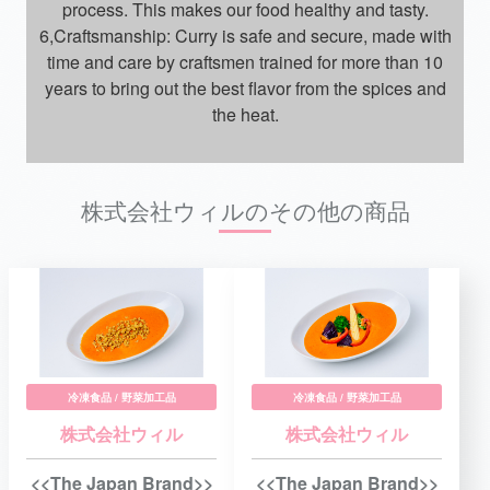
process. This makes our food healthy and tasty.
6,Craftsmanship: Curry is safe and secure, made with
time and care by craftsmen trained for more than 10
years to bring out the best flavor from the spices and
the heat.
株式会社ウィルのその他の商品
冷凍食品 / 野菜加工品
冷凍食品 / 野菜加工品
株式会社ウィル
株式会社ウィル
<<The Japan Brand>>
<<The Japan Brand>>