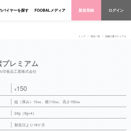
のバイヤーを探す
FOOBALメディア
新規登録
ログイン
トップ
商品一覧
炒飯の素プレミアム
素プレミアム
み印食品工業株式会社
150
¥
縦（厚み）10㎜、横110㎜、高さ150㎜
24g（6g×4）
製造日より18ケ月