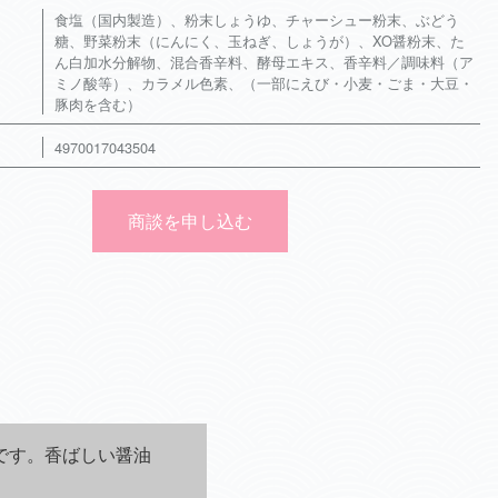
食塩（国内製造）、粉末しょうゆ、チャーシュー粉末、ぶどう
糖、野菜粉末（にんにく、玉ねぎ、しょうが）、XO醤粉末、た
ん白加水分解物、混合香辛料、酵母エキス、香辛料／調味料（ア
ミノ酸等）、カラメル色素、（一部にえび・小麦・ごま・大豆・
豚肉を含む）
4970017043504
商談を申し込む
です。香ばしい醤油