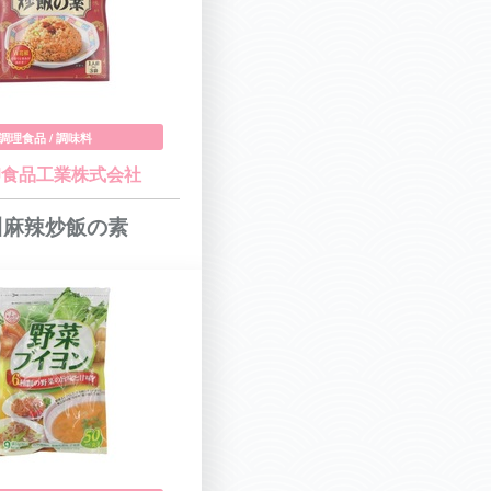
調理食品 / 調味料
印食品工業株式会社
川麻辣炒飯の素