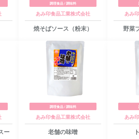
調理食品 / 調味料
社
あみ印食品工業株式会社
あみ
焼そばソース（粉末）
野菜
調理食品 / 調味料
社
あみ印食品工業株式会社
あみ
スー
老舗の味噌