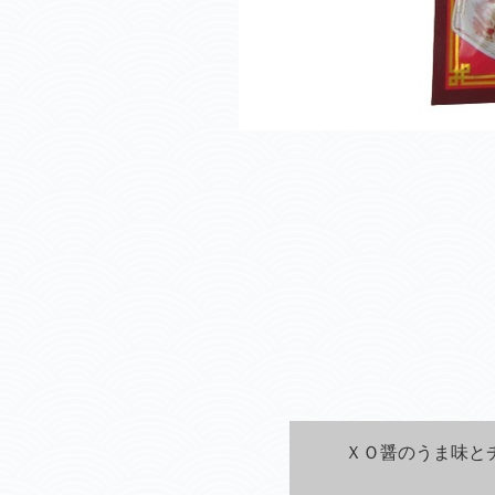
ＸＯ醤のうま味と