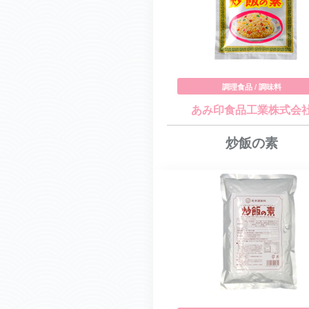
調理食品 / 調味料
あみ印食品工業株式会
炒飯の素