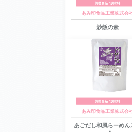
調理食品 / 調味料
あみ印食品工業株式会
炒飯の素
調理食品 / 調味料
あみ印食品工業株式会
あごだし和風らーめん