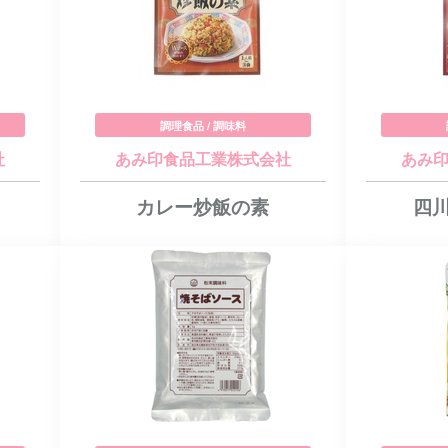
調理食品 / 調味料
社
あみ印食品工業株式会社
あみ
カレー炒飯の素
四