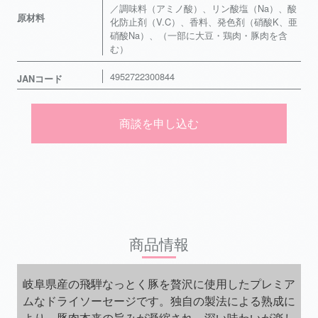
／調味料（アミノ酸）、リン酸塩（Na）、酸
原材料
化防止剤（V.C）、香料、発色剤（硝酸K、亜
硝酸Na）、（一部に大豆・鶏肉・豚肉を含
む）
4952722300844
JANコード
商談を申し込む
商品情報
岐阜県産の飛騨なっとく豚を贅沢に使用したプレミア
ムなドライソーセージです。独自の製法による熟成に
より、豚肉本来の旨みが凝縮され、深い味わいが楽し