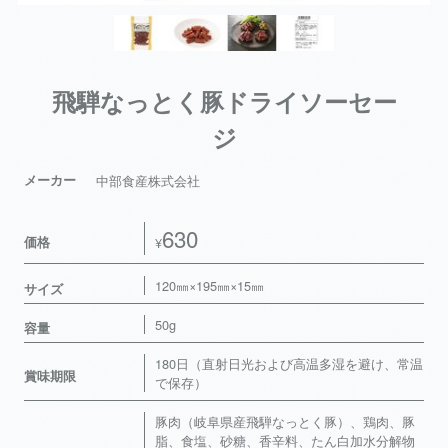
飛騨なっとく豚ドライソーセー
ジ
メーカー
中部食産株式会社
630
価格
¥
120㎜×195㎜×15㎜
サイズ
50g
容量
180日（直射日光および高温多湿を避け、常温
賞味期限
で保存）
豚肉（岐阜県産飛騨なっとく豚）、鶏肉、豚
脂、食塩、砂糖、香辛料、たん白加水分解物