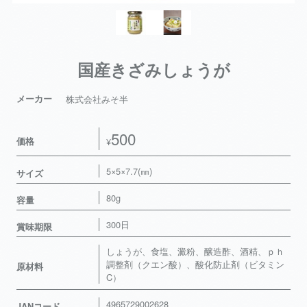
国産きざみしょうが
メーカー
株式会社みそ半
500
価格
¥
5×5×7.7(㎜)
サイズ
80g
容量
300日
賞味期限
しょうが、食塩、澱粉、醸造酢、酒精、ｐｈ
調整剤（クエン酸）、酸化防止剤（ビタミン
原材料
C）
4965729002628
JANコード