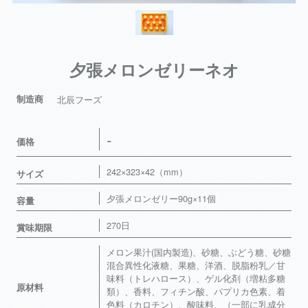
夕張メロンゼリーネオ
制造商
北辰フーズ
-
価格
242×323×42（mm）
サイズ
夕張メロンゼリー90g×11個
容量
270日
賞味期限
メロン果汁(国内製造)、砂糖、ぶどう糖、砂糖
混合異性化液糖、果糖、洋酒、脱脂粉乳／甘
味料（トレハロース）、ゲル化剤（増粘多糖
原材料
類）、香料、フィチン酸、パプリカ色素、着
色料（カロチン）、酸味料、（一部に乳成分