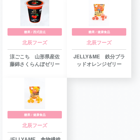
糖果 / 西式甜点
糖果 / 健康食品
北辰フーズ
北辰フーズ
涼ごこち 山形県産佐
JELLY&ME 鉄分ブラ
藤錦さくらんぼゼリー
ッドオレンジゼリー
糖果 / 健康食品
北辰フーズ
JELLY&ME 食物繊維