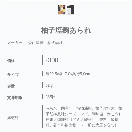
柚子塩麹あられ
メーカー
森白製菓 株式会社
300
価格
¥
縦22.5×横17.0×奥行5.0cm
サイズ
32ｇ
容量
365日
賞味期限
もち米（国産）、植物油脂、柚子皮粉末、柚
子胡椒風味シーズニング、調味塩、米こうじ
原材料
粉末／調味料（アミノ酸等）、香料、酸味
料、香辛料抽出物、（一部に大豆を含む）