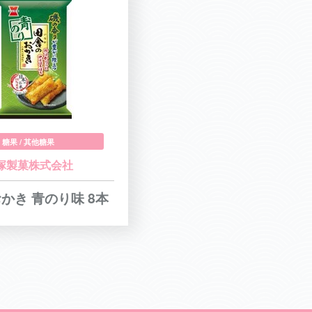
糖果 / 其他糖果
塚製菓株式会社
かき 青のり味 8本