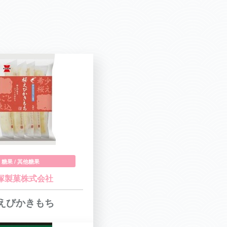
糖果 / 其他糖果
塚製菓株式会社
えびかきもち