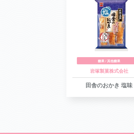
糖果 / 其他糖果
岩塚製菓株式会社
田舎のおかき 塩味