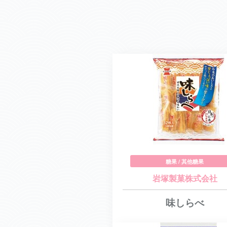
糖果 / 其他糖果
岩塚製菓株式会社
味しらべ