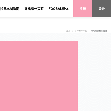
找日本制造商
寻找海外买家
FOOBAL媒体
注册
登录
主页
メーカー一覧
岩塚製菓株式会社