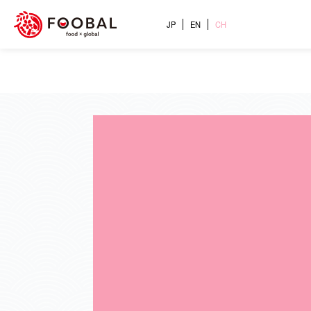
JP
EN
CH