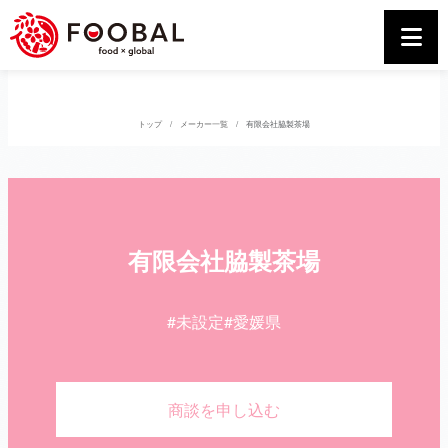
トップ
メーカー一覧
有限会社脇製茶場
有限会社脇製茶場
#未設定
#愛媛県
商談を申し込む