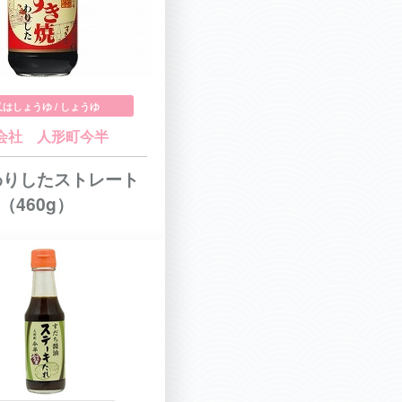
はしょうゆ / しょうゆ
会社 人形町今半
わりしたストレート
（460g）