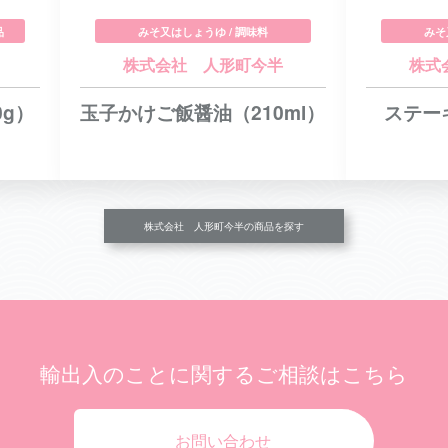
品
みそ又はしょうゆ / 調味料
みそ
株式会社 人形町今半
株式
0g）
玉子かけご飯醤油（210ml）
ステー
株式会社 人形町今半の商品を探す
輸出入のことに関する
ご相談はこちら
お問い合わせ