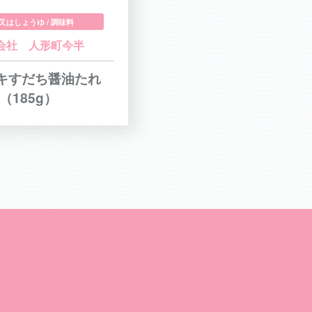
又はしょうゆ / 調味料
会社 人形町今半
キすだち醤油たれ
（185g）