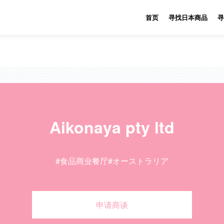
首页
寻找日本商品
寻
Aikonaya pty ltd
#食品商业餐厅
#オーストラリア
申请商谈