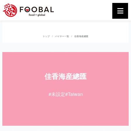
トップ
バイヤー一覧
佳香海産總匯
佳香海産總匯
#未設定
#Taiwan