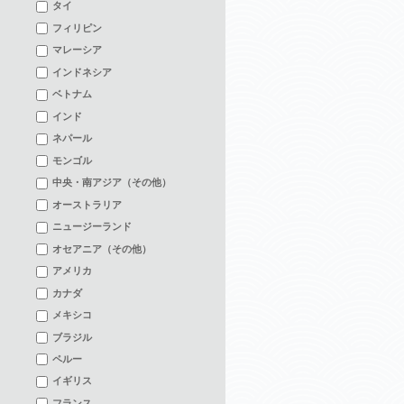
タイ
フィリピン
マレーシア
インドネシア
ベトナム
インド
ネパール
モンゴル
中央・南アジア（その他）
オーストラリア
ニュージーランド
オセアニア（その他）
アメリカ
カナダ
メキシコ
ブラジル
ペルー
イギリス
フランス