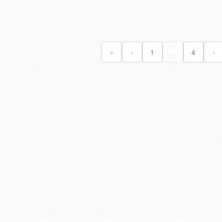
«
‹
1
…
4
›