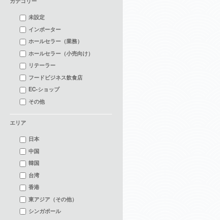
カテゴリー
未設定
インポーター
ホールセラー（業務）
ホールセラー（小売向け）
リテーラー
フードビジネス飲食店
EC-ショップ
その他
エリア
日本
中国
韓国
台湾
香港
東アジア（その他）
シンガポール